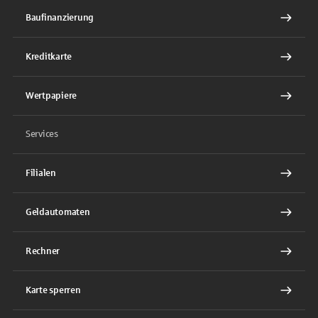
Baufinanzierung
Kreditkarte
Wertpapiere
Services
Filialen
Geldautomaten
Rechner
Karte sperren