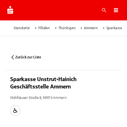
Suche
Navi
Standorte
Filialen
Thüringen
Ammern
Sparkasse Un
Zurück zur Liste
Sparkasse Unstrut-Hainich
Geschäftsstelle Ammern
Mühlhäuser Straße 8, 99974 Ammern