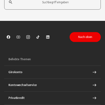
Tippen Sie, um nach Themen zu suchen. Verwenden Sie die Pfeil-T
Nach oben
Sparkasse auf Facebook
Sparkasse auf Youtube
Sparkasse auf Instagram
Sparkasse auf TikTok
Sparkasse auf LinkedIn
Beliebte Themen
Girokonto
Kontowechselservice
Privatkredit