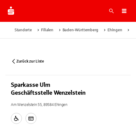
Suche
Navi
Standorte
Filialen
Baden-Württemberg
Ehingen
Sp
Zurück zur Liste
Sparkasse Ulm
Geschäftsstelle Wenzelstein
Am Wenzelstein 55, 89584 Ehingen