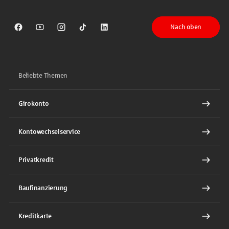
Nach oben
Sparkasse auf Facebook
Sparkasse auf Youtube
Sparkasse auf Instagram
Sparkasse auf TikTok
Sparkasse auf LinkedIn
Beliebte Themen
Girokonto
Kontowechselservice
Privatkredit
Baufinanzierung
Kreditkarte