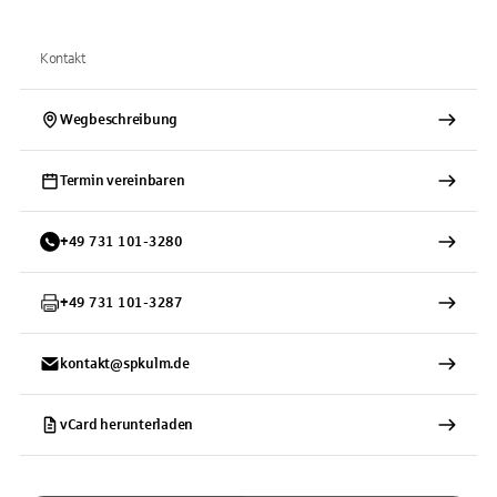
Kontakt
Wegbeschreibung
Termin vereinbaren
+
49
731
101-3280
+
49
731
101-3287
kontakt@spkulm.de
vCard herunterladen