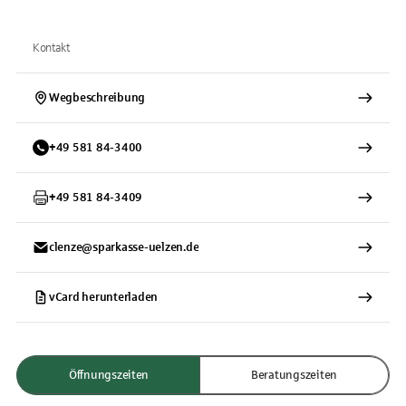
Kontakt
Wegbeschreibung
+
49
581
84-3400
+
49
581
84-3409
clenze@sparkasse-uelzen.de
vCard herunterladen
Öffnungszeiten
Beratungszeiten