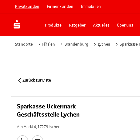
Privatkunden
Firmenkunden
Immobilien
Produkte
Ratgeber
Aktuelles
Über uns
Standorte
Filialen
Brandenburg
Lychen
Sparkasse 
Zurück zur Liste
Sparkasse Uckermark
Geschäftsstelle Lychen
Am Markt 4, 17279 Lychen