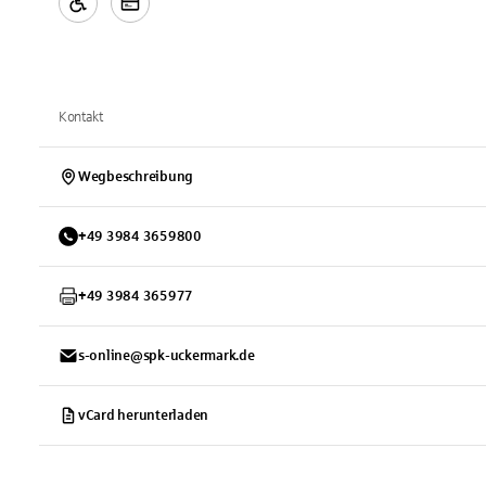
Kontakt
Wegbeschreibung
+
49
3984
3659800
+
49
3984
365977
s-online@spk-uckermark.de
vCard herunterladen