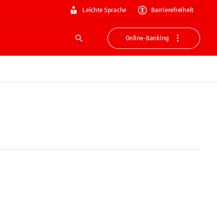
Leichte Sprache
Barrierefreiheit
Online-Banking
Suche