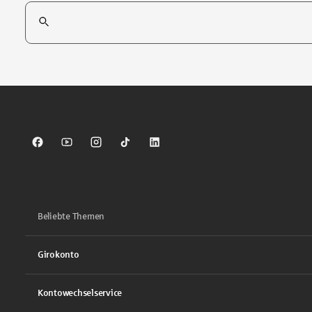
Suchfeld
Tippen Sie, um nach Themen zu suchen. Verwenden Sie die Pfei
Sparkasse auf Facebook
Sparkasse auf Youtube
Sparkasse auf Instagram
Sparkasse auf TikTok
Sparkasse auf LinkedIn
Beliebte Themen
Girokonto
Kontowechselservice