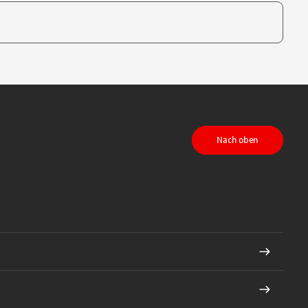
te, um auszuwählen
Nach oben