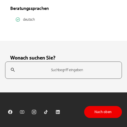
Beratungssprachen
deutsch
Wonach suchen Sie?
Suchfeld
Tippen Sie, um nach Themen zu suchen. Verwenden Sie die Pfeil-T
Nach oben
Sparkasse auf Facebook
Sparkasse auf Youtube
Sparkasse auf Instagram
Sparkasse auf TikTok
Sparkasse auf LinkedIn