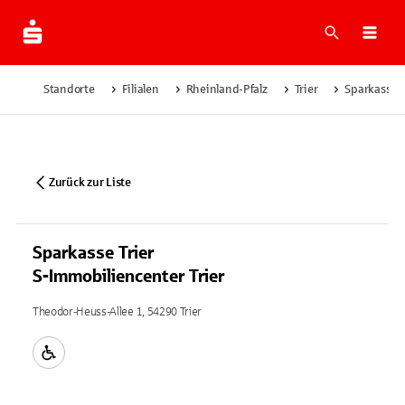
Suche
Navi
Standorte
Filialen
Rheinland-Pfalz
Trier
Sparkasse T
Zurück zur Liste
Sparkasse Trier
S-Immobiliencenter Trier
Theodor-Heuss-Allee 1, 54290 Trier