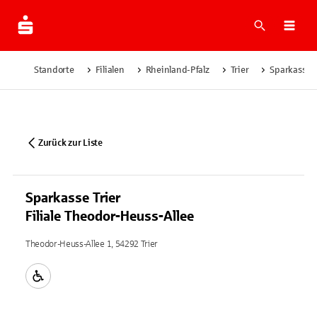
Suche
Navi
Standorte
Filialen
Rheinland-Pfalz
Trier
Sparkasse T
Zurück zur Liste
Sparkasse Trier
Filiale Theodor-Heuss-Allee
Theodor-Heuss-Allee 1, 54292 Trier