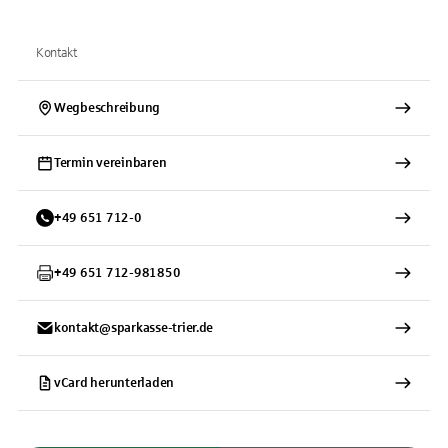
Kontakt
Wegbeschreibung
Termin vereinbaren
+
49
651
712-0
+
49
651
712-981850
kontakt@sparkasse-trier.de
vCard herunterladen