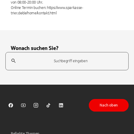
von 08:00-20:00 Uhr.
Online Termin buchen: https://www.sparkasse-
trier.de/de/home/kontakt.html
Wonach suchen Sie?
Suchfeld
Tippen Sie, um nach Themen zu suchen. Verwenden Sie die Pfeil-T
Nach oben
Sparkasse auf Facebook
Sparkasse auf Youtube
Sparkasse auf Instagram
Sparkasse auf TikTok
Sparkasse auf LinkedIn
Beliebte Themen