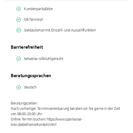
Kundenparkplätze
SB-Terminal
Geldautomat mit Einzahl- und Auszahlfunktion
Barrierefreiheit
teilweise rollstuhlgerecht
Beratungssprachen
deutsch
Beratungszeiten:
Nach vorheriger Terminvereinbarung beraten wir Sie gerne in der Zeit
von 08:00-20:00 Uhr.
Online Termin buchen: https://www.sparkasse-
trier.de/de/home/kontakt.html