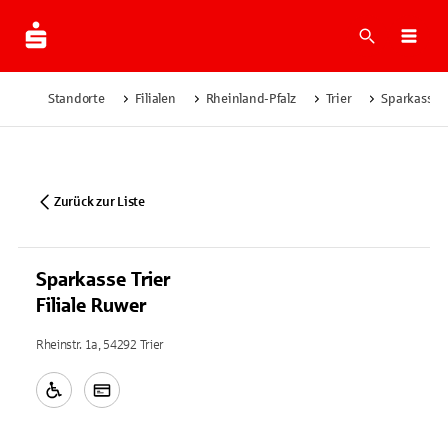
Suche
Navi
Standorte
Filialen
Rheinland-Pfalz
Trier
Sparkasse Tr
Zurück zur Liste
Sparkasse Trier
Filiale Ruwer
Rheinstr. 1a, 54292 Trier