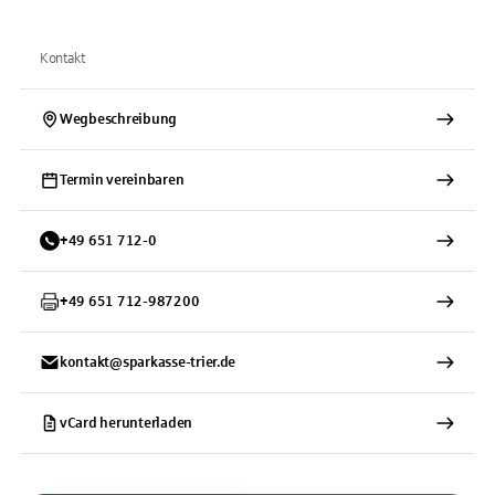
Kontakt
Wegbeschreibung
Termin vereinbaren
+
49
651
712-0
+
49
651
712-987200
kontakt@sparkasse-trier.de
vCard herunterladen