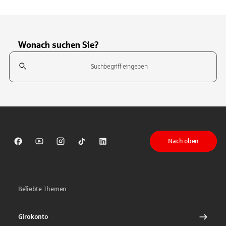
Wonach suchen Sie?
Suchfeld
Tippen Sie, um nach Themen zu suchen. Verwenden Sie die Pfeil-T
Nach oben
Sparkasse auf Facebook
Sparkasse auf Youtube
Sparkasse auf Instagram
Sparkasse auf TikTok
Sparkasse auf LinkedIn
Beliebte Themen
Girokonto