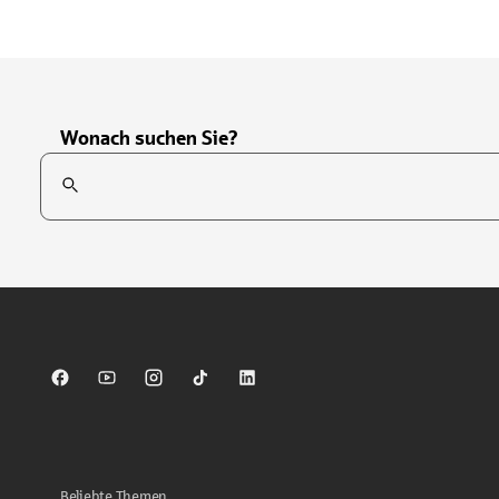
Wonach suchen Sie?
Suchfeld
Tippen Sie, um nach Themen zu suchen. Verwenden Sie die Pfei
Sparkasse auf Facebook
Sparkasse auf Youtube
Sparkasse auf Instagram
Sparkasse auf TikTok
Sparkasse auf LinkedIn
Beliebte Themen