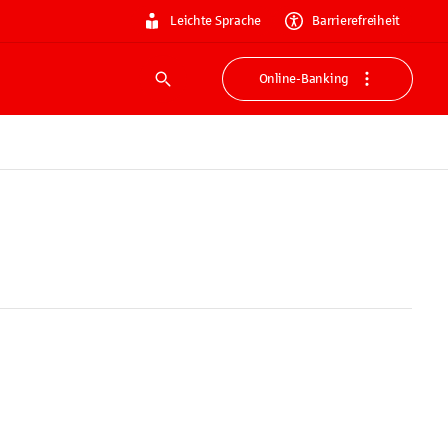
Leichte Sprache
Barrierefreiheit
Online-Banking
Suche