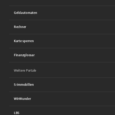
Geldautomaten
Rechner
Karte sperren
Finanzglossar
Weitere Portale
S-Immobilien
WirWunder
LBS