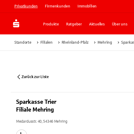
Privatkunden
Firmenkunden
Immobilien
Produkte
Ratgeber
Aktuelles
Über uns
Standorte
Filialen
Rheinland-Pfalz
Mehring
Sparkas
Zurück zur Liste
Sparkasse Trier
Filiale Mehring
Medardusstr. 40, 54346 Mehring