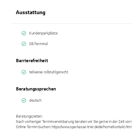
Ausstattung
Kundenparkplätze
SB-Terminal
Barrierefreiheit
teilweise rollstuhlgerecht
Beratungssprachen
deutsch
Beratungszeiten:
Nach vorheriger Terminvereinbarung beraten wir Sie gerne in der Zeit von 
Online Termin buchen: https://www.sparkasse-trier.de/de/home/kontakt.htm