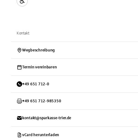
Kontakt
Wegbeschreibung
Termin vereinbaren
+
49
651
712-0
+
49
651
712-985350
kontakt@sparkasse-trier.de
vCard herunterladen