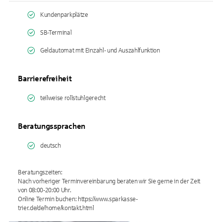
Kundenparkplätze
SB-Terminal
Geldautomat mit Einzahl- und Auszahlfunktion
Barrierefreiheit
teilweise rollstuhlgerecht
Beratungssprachen
deutsch
Beratungszeiten:
Nach vorheriger Terminvereinbarung beraten wir Sie gerne in der Zeit
von 08:00-20:00 Uhr.
Online Termin buchen: https://www.sparkasse-
trier.de/de/home/kontakt.html