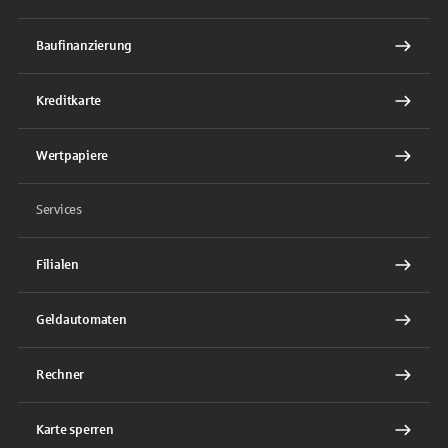
Baufinanzierung
Kreditkarte
Wertpapiere
Services
Filialen
Geldautomaten
Rechner
Karte sperren