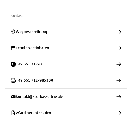
Kontakt
Wegbeschreibung
Termin vereinbaren
+
49
651
712-0
+
49
651
712-985300
kontakt@sparkasse-trier.de
vCard herunterladen