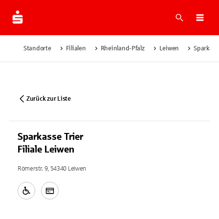
Suche
Navi
Standorte
Filialen
Rheinland-Pfalz
Leiwen
Sparkasse
Zurück zur Liste
Sparkasse Trier
Filiale Leiwen
Römerstr. 9, 54340 Leiwen