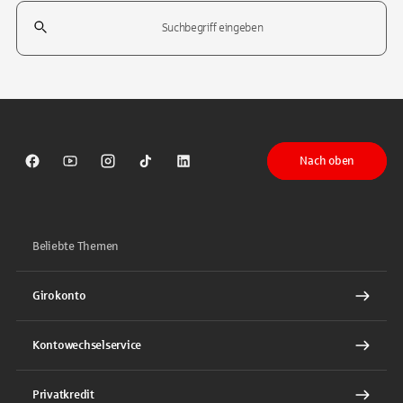
Suchfeld
Tippen Sie, um nach Themen zu suchen. Verwenden Sie die Pfeil-T
Nach oben
Sparkasse auf Facebook
Sparkasse auf Youtube
Sparkasse auf Instagram
Sparkasse auf TikTok
Sparkasse auf LinkedIn
Beliebte Themen
Girokonto
Kontowechselservice
Privatkredit