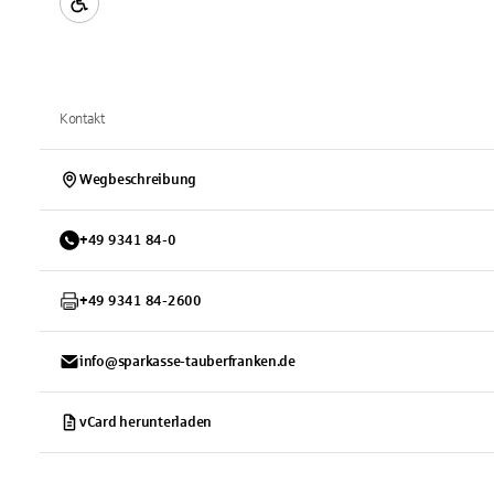
Kontakt
Wegbeschreibung
+
49
9341
84-0
+
49
9341
84-2600
info@sparkasse-tauberfranken.de
vCard herunterladen