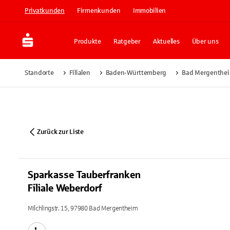
Privatkunden
Firmenkunden
Immobilien
Produkte
Ratgeber
Aktuelles
Über uns
Standorte
Filialen
Baden-Württemberg
Bad Mergenthe
Zurück zur Liste
Sparkasse Tauberfranken
Filiale Weberdorf
Milchlingstr. 15, 97980 Bad Mergentheim