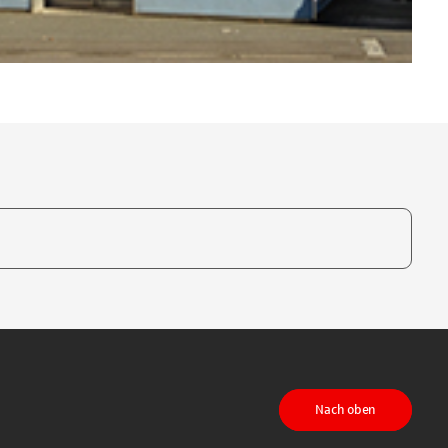
te, um auszuwählen
Nach oben