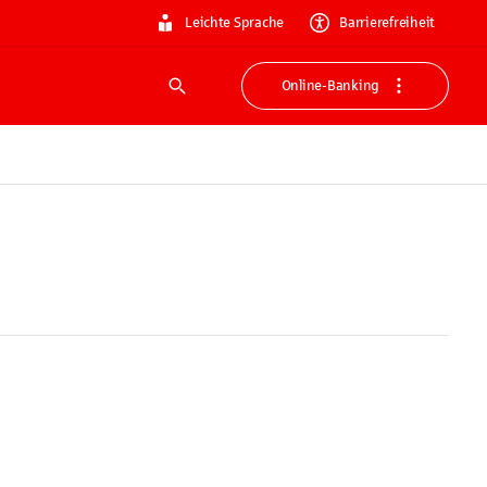
Leichte Sprache
Barrierefreiheit
Online-Banking
Suche