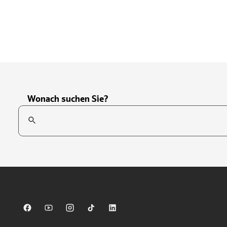
Wonach suchen Sie?
Suchfeld
Tippen Sie, um nach Themen zu suchen. Verwenden Sie die Pfei
Sparkasse auf Facebook
Sparkasse auf Youtube
Sparkasse auf Instagram
Sparkasse auf TikTok
Sparkasse auf LinkedIn