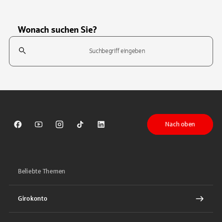
Wonach suchen Sie?
Suchfeld
Tippen Sie, um nach Themen zu suchen. Verwenden Sie die Pfeil-T
Nach oben
Sparkasse auf Facebook
Sparkasse auf Youtube
Sparkasse auf Instagram
Sparkasse auf TikTok
Sparkasse auf LinkedIn
Beliebte Themen
Girokonto