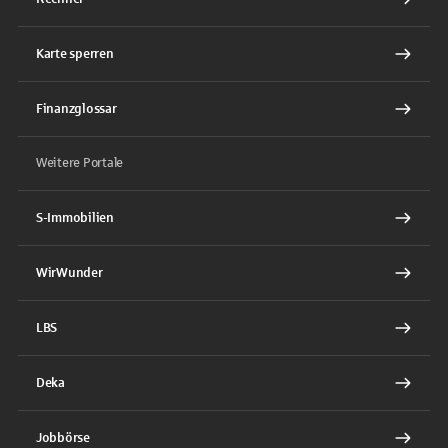
Karte sperren
Finanzglossar
Weitere Portale
S-Immobilien
WirWunder
LBS
Deka
Jobbörse