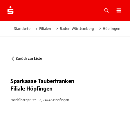
Suche
Navi
Standorte
Filialen
Baden-Württemberg
Höpfingen
Zurück zur Liste
Sparkasse Tauberfranken
Filiale Höpfingen
Heidelberger Str. 12, 74746 Höpfingen