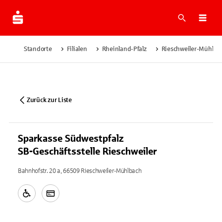
Suche
Navi
Standorte
Filialen
Rheinland-Pfalz
Rieschweiler-Mühlba
Zurück zur Liste
Sparkasse Südwestpfalz
SB-Geschäftsstelle Rieschweiler
Bahnhofstr. 20 a, 66509 Rieschweiler-Mühlbach