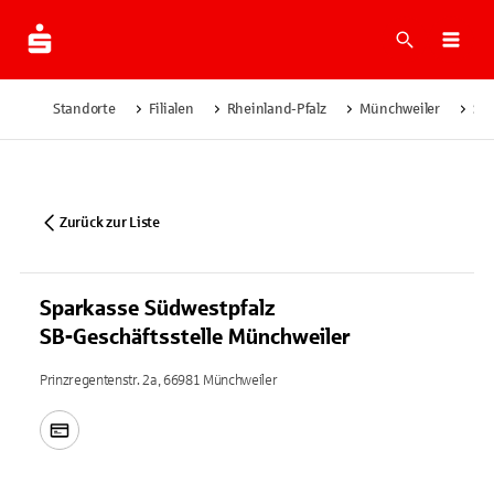
Suche
Navi
Standorte
Filialen
Rheinland-Pfalz
Münchweiler
Spa
Zurück zur Liste
Sparkasse Südwestpfalz
SB-Geschäftsstelle Münchweiler
Prinzregentenstr. 2a, 66981 Münchweiler