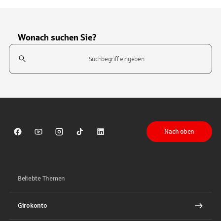
Wonach suchen Sie?
Suchfeld
Tippen Sie, um nach Themen zu suchen. Verwenden Sie die Pfeil-T
Nach oben
Sparkasse auf Facebook
Sparkasse auf Youtube
Sparkasse auf Instagram
Sparkasse auf TikTok
Sparkasse auf LinkedIn
Beliebte Themen
Girokonto