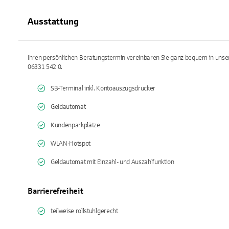
Ausstattung
Ihren persönlichen Beratungstermin vereinbaren Sie ganz bequem in uns
06331 542 0.
SB-Terminal inkl. Kontoauszugsdrucker
Geldautomat
Kundenparkplätze
WLAN-Hotspot
Geldautomat mit Einzahl- und Auszahlfunktion
Barrierefreiheit
teilweise rollstuhlgerecht