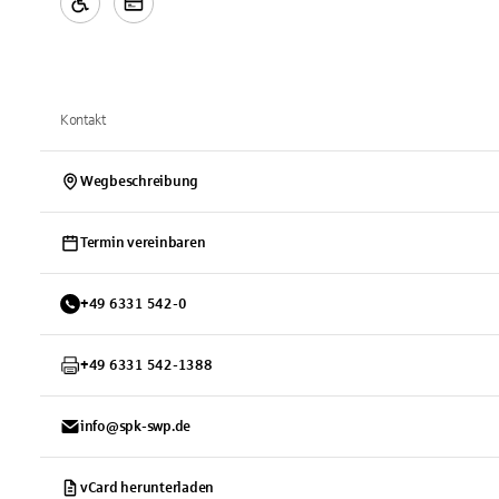
Kontakt
Wegbeschreibung
Termin vereinbaren
+
49
6331
542-0
+
49
6331
542-1388
info@spk-swp.de
vCard herunterladen