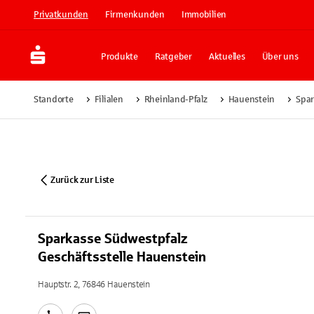
Privatkunden
Firmenkunden
Immobilien
Produkte
Ratgeber
Aktuelles
Über uns
Standorte
Filialen
Rheinland-Pfalz
Hauenstein
Spar
Zurück zur Liste
Sparkasse Südwestpfalz
Geschäftsstelle Hauenstein
Hauptstr. 2, 76846 Hauenstein