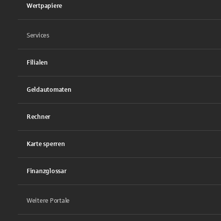
Wertpapiere
Services
Filialen
Geldautomaten
Rechner
Karte sperren
Finanzglossar
Weitere Portale