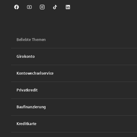
Sparkasse auf Facebook
Sparkasse auf Youtube
Sparkasse auf Instagram
Sparkasse auf TikTok
Sparkasse auf LinkedIn
Beliebte Themen
Girokonto
Kontowechselservice
Privatkredit
Baufinanzierung
Kreditkarte