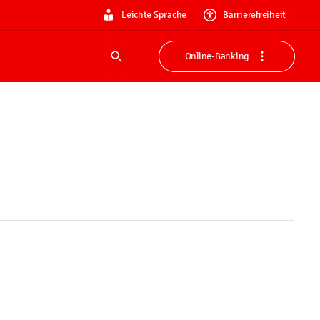
Leichte Sprache
Barrierefreiheit
Online-Banking
Suche