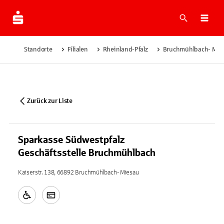
Suche
Navi
Standorte
Filialen
Rheinland-Pfalz
Bruchmühlbach- Mie
Zurück zur Liste
Sparkasse Südwestpfalz
Geschäftsstelle Bruchmühlbach
Kaiserstr. 138, 66892 Bruchmühlbach- Miesau