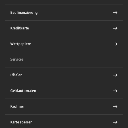
Baufinanzierung
Kreditkarte
Wertpapiere
Services
Filialen
Geldautomaten
Rechner
Karte sperren