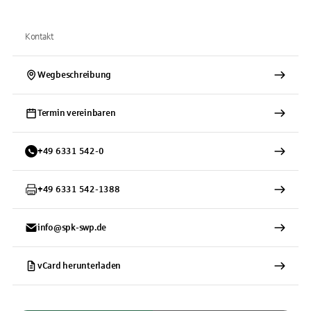
Kontakt
Wegbeschreibung
Termin vereinbaren
+
49
6331
542-0
+
49
6331
542-1388
info@spk-swp.de
vCard herunterladen