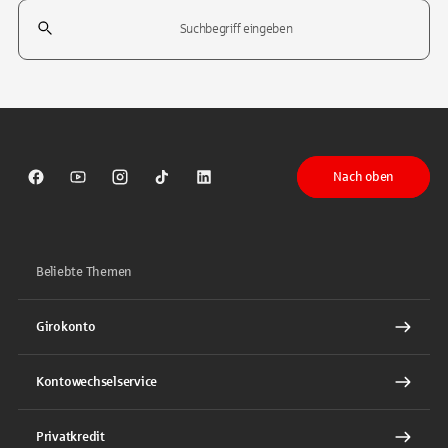
Suchfeld
Tippen Sie, um nach Themen zu suchen. Verwenden Sie die Pfeil-T
Nach oben
Sparkasse auf Facebook
Sparkasse auf Youtube
Sparkasse auf Instagram
Sparkasse auf TikTok
Sparkasse auf LinkedIn
Beliebte Themen
Girokonto
Kontowechselservice
Privatkredit