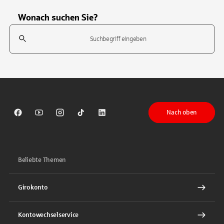
Wonach suchen Sie?
Suchfeld
Tippen Sie, um nach Themen zu suchen. Verwenden Sie die Pfeil-T
Nach oben
Sparkasse auf Facebook
Sparkasse auf Youtube
Sparkasse auf Instagram
Sparkasse auf TikTok
Sparkasse auf LinkedIn
Beliebte Themen
Girokonto
Kontowechselservice