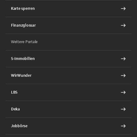
Karte sperren
Finanzglossar
Weitere Portale
S-Immobilien
WirWunder
LBS
Deka
Jobbörse