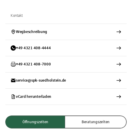
Kontakt
Wegbeschreibung
+
49
4321
408-4444
+
49
4321
408-7000
service@spk-suedholstein.de
vCard herunterladen
Öffnungszeiten
Beratungszeiten