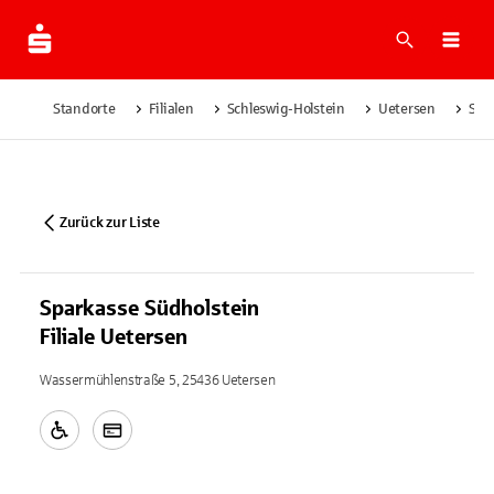
Suche
Navi
Standorte
Filialen
Schleswig-Holstein
Uetersen
Spar
Zurück zur Liste
Sparkasse Südholstein
Filiale Uetersen
Wassermühlenstraße 5, 25436 Uetersen