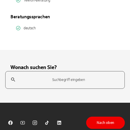
Telefon-Beratung
Beratungssprachen
deutsch
Wonach suchen Sie?
Suchfeld
Tippen Sie, um nach Themen zu suchen. Verwenden Sie die Pfeil-T
Nach oben
Sparkasse auf Facebook
Sparkasse auf Youtube
Sparkasse auf Instagram
Sparkasse auf TikTok
Sparkasse auf LinkedIn