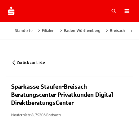
Suche
Navi
Standorte
Filialen
Baden-Württemberg
Breisach
Sp
Zurück zur Liste
Sparkasse Staufen-Breisach
Beratungscenter Privatkunden Digital
DirektberatungsCenter
Neutorplatz 8, 79206 Breisach