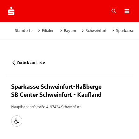
Suche
Navi
Standorte
Filialen
Bayern
Schweinfurt
Sparkasse Sc
Zurück zur Liste
Sparkasse Schweinfurt-Haßberge
SB Center Schweinfurt - Kaufland
Hauptbahnhofstraße 4, 97424 Schweinfurt