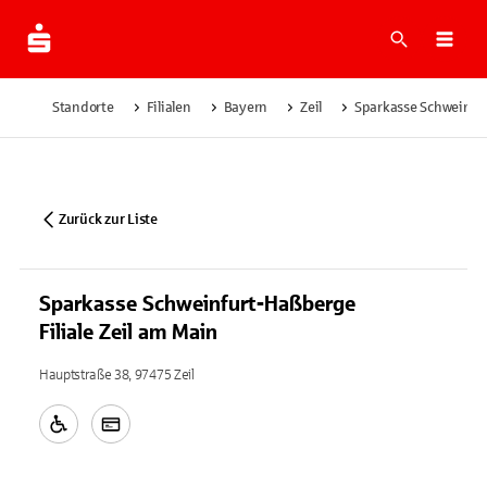
Suche
Navi
Standorte
Filialen
Bayern
Zeil
Sparkasse Schweinfur
Zurück zur Liste
Sparkasse Schweinfurt-Haßberge
Filiale Zeil am Main
Hauptstraße 38, 97475 Zeil