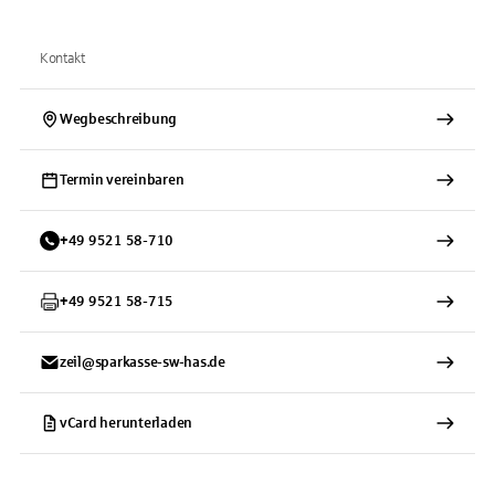
Kontakt
Wegbeschreibung
Termin vereinbaren
+
49
9521
58-710
+
49
9521
58-715
zeil@sparkasse-sw-has.de
vCard herunterladen