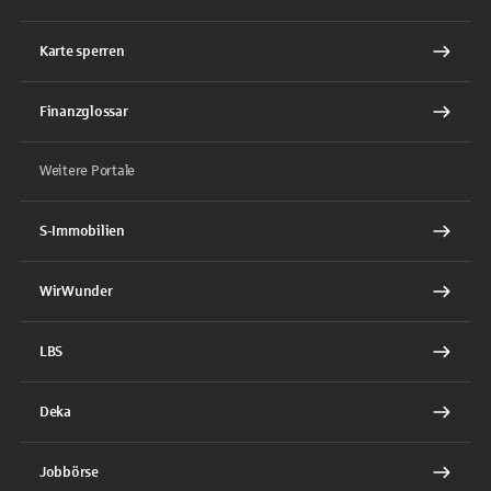
Karte sperren
Finanzglossar
Weitere Portale
S-Immobilien
WirWunder
LBS
Deka
Jobbörse