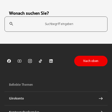
Wonach suchen Sie?
Suchfeld
Tippen Sie, um nach Themen zu suchen. Verwenden Sie die Pfeil-T
Nach oben
Sparkasse auf Facebook
Sparkasse auf Youtube
Sparkasse auf Instagram
Sparkasse auf TikTok
Sparkasse auf LinkedIn
Beliebte Themen
Girokonto