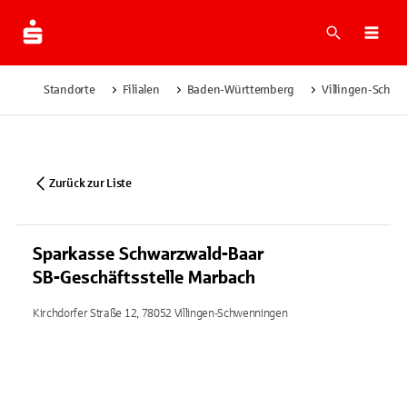
Suche
Navi
Standorte
Filialen
Baden-Württemberg
Villingen-Schw
Zurück zur Liste
Sparkasse Schwarzwald-Baar
SB-Geschäftsstelle Marbach
Kirchdorfer Straße 12, 78052 Villingen-Schwenningen