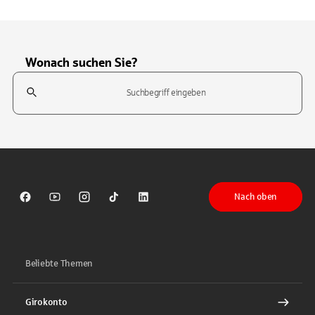
Wonach suchen Sie?
Suchfeld
Tippen Sie, um nach Themen zu suchen. Verwenden Sie die Pfeil-T
Nach oben
Sparkasse auf Facebook
Sparkasse auf Youtube
Sparkasse auf Instagram
Sparkasse auf TikTok
Sparkasse auf LinkedIn
Beliebte Themen
Girokonto