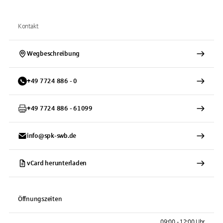
Kontakt
Wegbeschreibung
+
49
7724
886 - 0
+
49
7724
886 - 61099
info@spk-swb.de
vCard herunterladen
Öffnungszeiten
09:00 - 12:00 Uhr