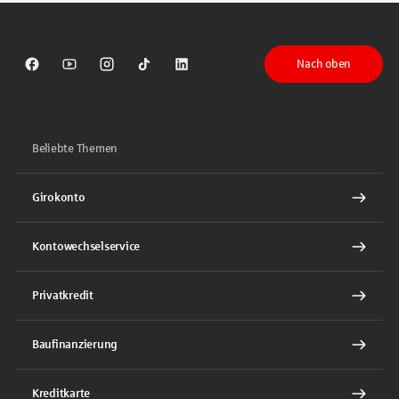
Nach oben
Sparkasse auf Facebook
Sparkasse auf Youtube
Sparkasse auf Instagram
Sparkasse auf TikTok
Sparkasse auf LinkedIn
Beliebte Themen
Girokonto
Kontowechselservice
Privatkredit
Baufinanzierung
Kreditkarte