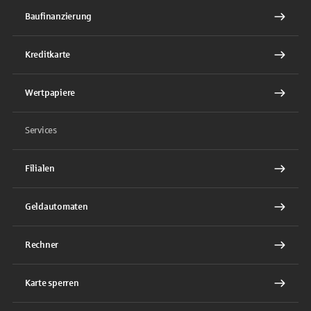
Baufinanzierung
Kreditkarte
Wertpapiere
Services
Filialen
Geldautomaten
Rechner
Karte sperren