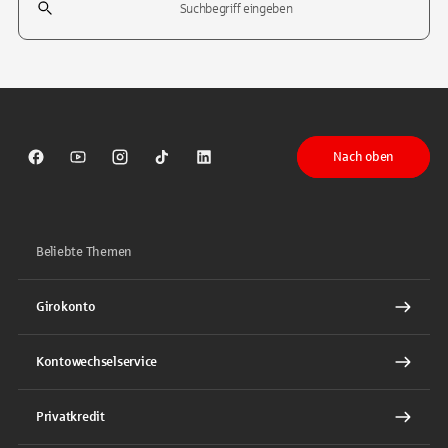
Tippen Sie, um nach Themen zu suchen. Verwenden Sie die Pfeil-T
Nach oben
Sparkasse auf Facebook
Sparkasse auf Youtube
Sparkasse auf Instagram
Sparkasse auf TikTok
Sparkasse auf LinkedIn
Beliebte Themen
Girokonto
Kontowechselservice
Privatkredit