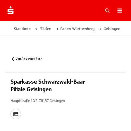
Suche
Navi
Standorte
Filialen
Baden-Württemberg
Geisingen
S
Zurück zur Liste
Sparkasse Schwarzwald-Baar
Filiale Geisingen
Hauptstraße 10/2, 78187 Geisingen