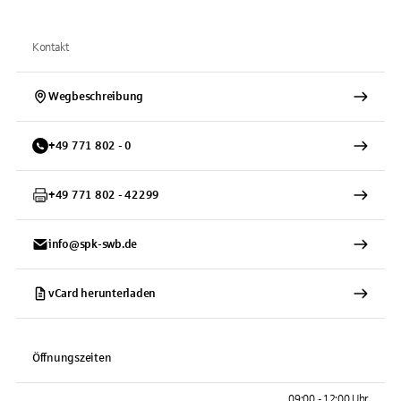
Kontakt
Wegbeschreibung
+
49
771
802 - 0
+
49
771
802 - 42299
info@spk-swb.de
vCard herunterladen
Öffnungszeiten
09:00 - 12:00 Uhr