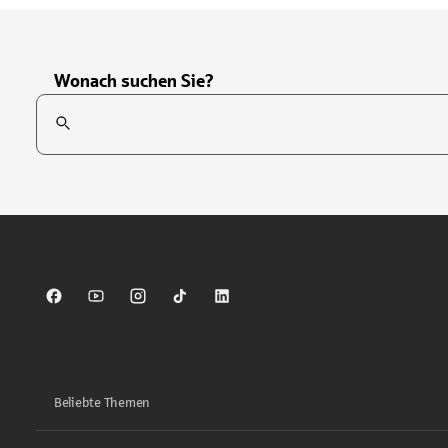
Wonach suchen Sie?
Suchfeld
Tippen Sie, um nach Themen zu suchen. Verwenden Sie die Pfei
Sparkasse auf Facebook
Sparkasse auf Youtube
Sparkasse auf Instagram
Sparkasse auf TikTok
Sparkasse auf LinkedIn
Beliebte Themen