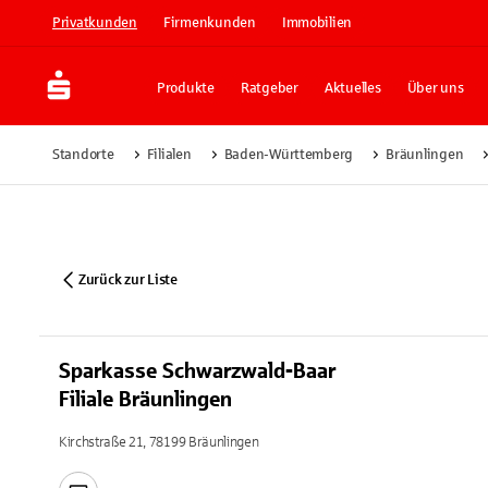
Privatkunden
Firmenkunden
Immobilien
Produkte
Ratgeber
Aktuelles
Über uns
Standorte
Filialen
Baden-Württemberg
Bräunlingen
Zurück zur Liste
Sparkasse Schwarzwald-Baar
Filiale Bräunlingen
Kirchstraße 21, 78199 Bräunlingen