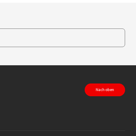
te, um auszuwählen
Nach oben