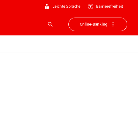
Leichte Sprache
Barrierefreiheit
Online-Banking
Suche