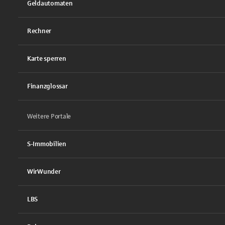
Geldautomaten
Rechner
Karte sperren
Finanzglossar
Weitere Portale
S-Immobilien
WirWunder
LBS