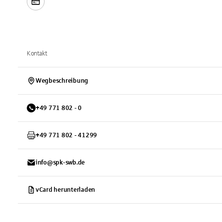
Kontakt
Wegbeschreibung
+
49
771
802 - 0
+
49
771
802 - 41299
info@spk-swb.de
vCard herunterladen