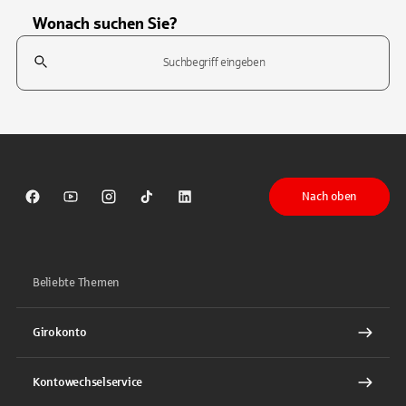
Wonach suchen Sie?
Suchfeld
Tippen Sie, um nach Themen zu suchen. Verwenden Sie die Pfeil-T
Nach oben
Sparkasse auf Facebook
Sparkasse auf Youtube
Sparkasse auf Instagram
Sparkasse auf TikTok
Sparkasse auf LinkedIn
Beliebte Themen
Girokonto
Kontowechselservice