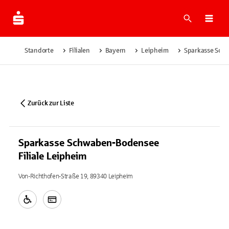
Suche
Navi
Standorte
Filialen
Bayern
Leipheim
Sparkasse Schw
Zurück zur Liste
Sparkasse Schwaben-Bodensee
Filiale Leipheim
Von-Richthofen-Straße 19, 89340 Leipheim