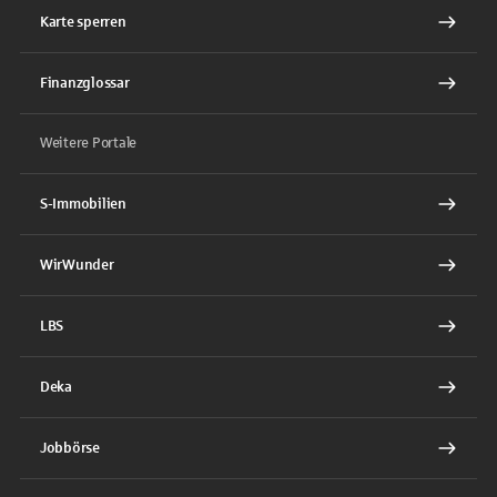
Karte sperren
Finanzglossar
Weitere Portale
S-Immobilien
WirWunder
LBS
Deka
Jobbörse