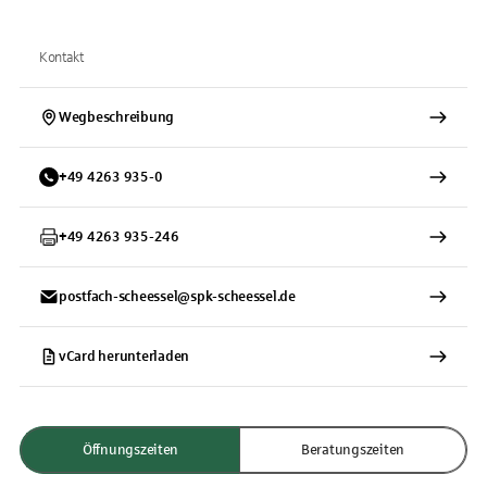
Kontakt
Wegbeschreibung
+
49
4263
935-0
+
49
4263
935-246
postfach-scheessel@spk-scheessel.de
vCard herunterladen
Öffnungszeiten
Beratungszeiten