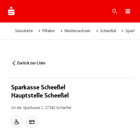
Suche
Navi
Standorte
Filialen
Niedersachsen
Scheeßel
Sparkas
Zurück zur Liste
Sparkasse Scheeßel
Hauptstelle Scheeßel
An der Sparkasse 1, 27383 Scheeßel