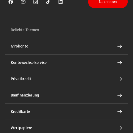
Nach oben
Sparkasse auf Facebook
Sparkasse auf Youtube
Sparkasse auf Instagram
Sparkasse auf TikTok
Sparkasse auf LinkedIn
Beliebte Themen
Girokonto
Kontowechselservice
Privatkredit
Baufinanzierung
Kreditkarte
Wertpapiere