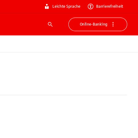
Leichte Sprache
Barrierefreiheit
Online-Banking
Suche