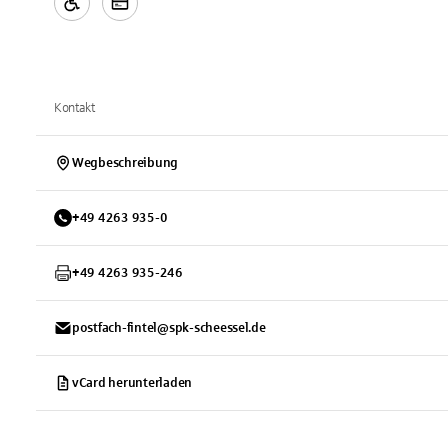
Kontakt
Wegbeschreibung
+
49
4263
935-0
+
49
4263
935-246
postfach-fintel@spk-scheessel.de
vCard herunterladen