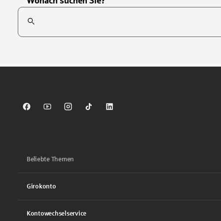
Wonach suchen Sie?
Suchfeld
Tippen Sie, um nach Themen zu suchen. Verwenden Sie die Pfei
Sparkasse auf Facebook
Sparkasse auf Youtube
Sparkasse auf Instagram
Sparkasse auf TikTok
Sparkasse auf LinkedIn
Beliebte Themen
Girokonto
Kontowechselservice