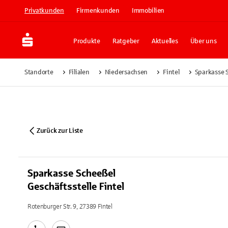
Privatkunden
Firmenkunden
Immobilien
Produkte
Ratgeber
Aktuelles
Über uns
Standorte
Filialen
Niedersachsen
Fintel
Sparkasse S
Zurück zur Liste
Sparkasse Scheeßel
Geschäftsstelle Fintel
Rotenburger Str. 9, 27389 Fintel