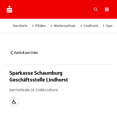
Suche
Navi
Standorte
Filialen
Niedersachsen
Lindhorst
Sparka
Zurück zur Liste
Sparkasse Schaumburg
Geschäftsstelle Lindhorst
Bahnhofstraße 26, 31698 Lindhorst