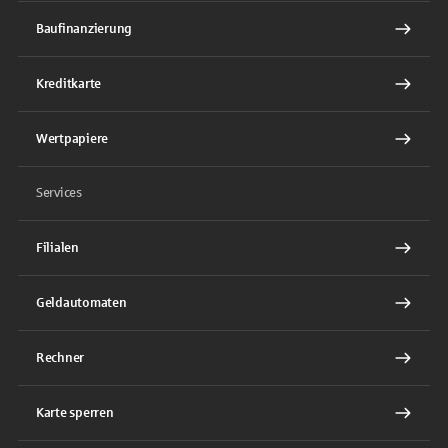
Baufinanzierung
Kreditkarte
Wertpapiere
Services
Filialen
Geldautomaten
Rechner
Karte sperren