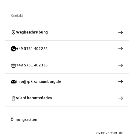
Kontakt
Wegbeschreibung
+
49
5751
402222
+
49
5751
402333
info@spk-schaumburg.de
vCard herunterladen
Öffnungszeiten
09:00 - 12:30 Uhr