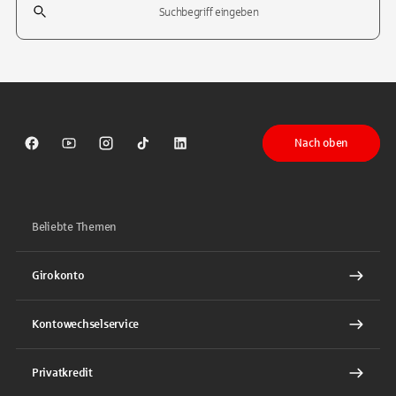
Tippen Sie, um nach Themen zu suchen. Verwenden Sie die Pfeil-T
Nach oben
Sparkasse auf Facebook
Sparkasse auf Youtube
Sparkasse auf Instagram
Sparkasse auf TikTok
Sparkasse auf LinkedIn
Beliebte Themen
Girokonto
Kontowechselservice
Privatkredit