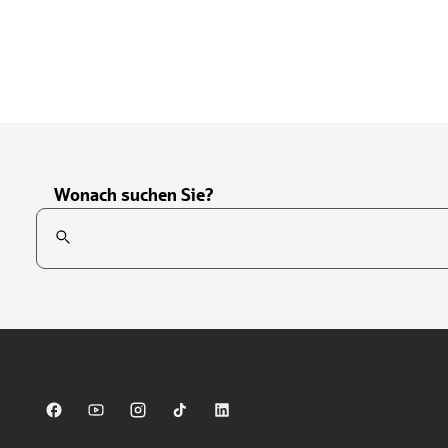
Wonach suchen Sie?
Suchfeld
Tippen Sie, um nach Themen zu suchen. Verwenden Sie die Pfei
Sparkasse auf Facebook
Sparkasse auf Youtube
Sparkasse auf Instagram
Sparkasse auf TikTok
Sparkasse auf LinkedIn