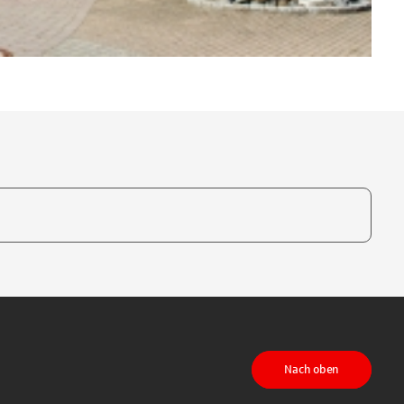
te, um auszuwählen
Nach oben