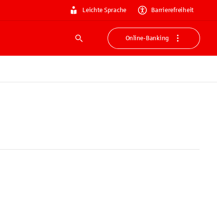
Leichte Sprache
Barrierefreiheit
Online-Banking
Suche