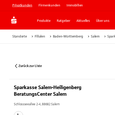
Privatkunden
Firmenkunden
Immobilien
Produkte
Ratgeber
Aktuelles
Über uns
Standorte
Filialen
Baden-Württemberg
Salem
Spar
Zurück zur Liste
Sparkasse Salem-Heiligenberg
BeratungsCenter Salem
Schlossseeallee 2-4, 88682 Salem