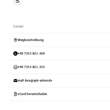
Kontakt
Wegbeschreibung
+
49
7553
821-360
+
49
7553
821-335
mail-box@spk-salem.de
vCard herunterladen