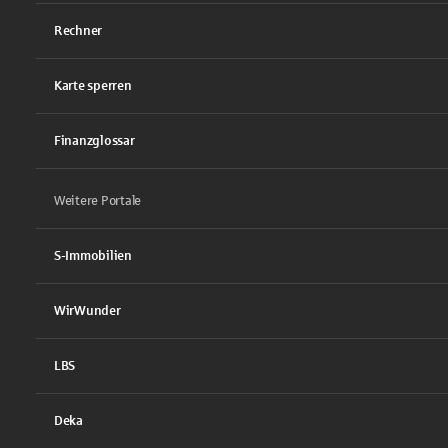
Rechner
Karte sperren
Finanzglossar
Weitere Portale
S-Immobilien
WirWunder
LBS
Deka