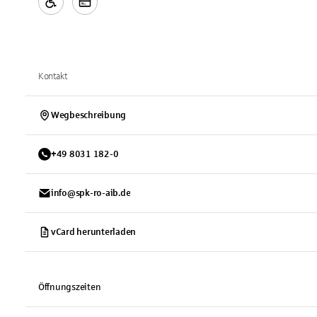
Kontakt
Wegbeschreibung
+
49
8031
182-0
info@spk-ro-aib.de
vCard herunterladen
Öffnungszeiten