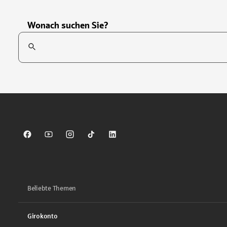
Wonach suchen Sie?
Suchfeld
Tippen Sie, um nach Themen zu suchen. Verwenden Sie die Pfei
Sparkasse auf Facebook
Sparkasse auf Youtube
Sparkasse auf Instagram
Sparkasse auf TikTok
Sparkasse auf LinkedIn
Beliebte Themen
Girokonto