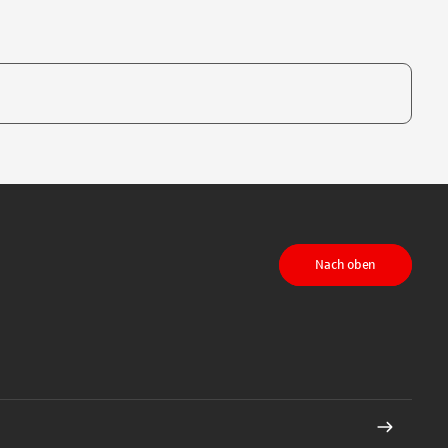
te, um auszuwählen
Nach oben