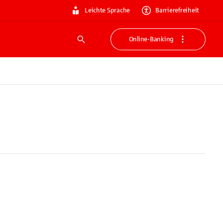
Leichte Sprache
Barrierefreiheit
Online-Banking
Suche