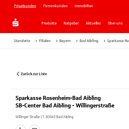
Privatkunden
Firmenkunden
Immobilien
Produkte
Ratgeber
Aktuelles
Über uns
Standorte
Filialen
Bayern
Bad Aibling
Sparkasse Ro
Zurück zur Liste
Sparkasse Rosenheim-Bad Aibling
SB-Center Bad Aibling - Willingerstraße
Willinger Straße 17, 83043 Bad Aibling