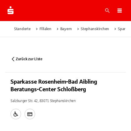
Suche
Navi
Standorte
Filialen
Bayern
Stephanskirchen
Sparkas
Zurück zur Liste
Sparkasse Rosenheim-Bad Aibling
Beratungs-Center Schloßberg
Salzburger Str. 42, 83071 Stephanskirchen