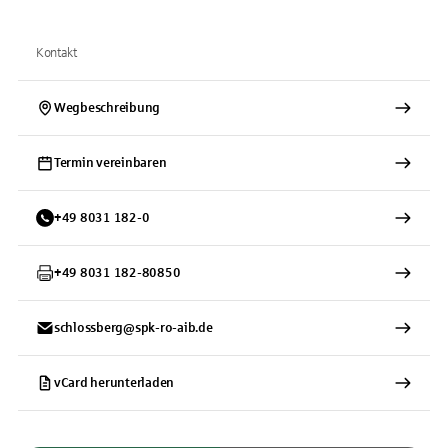
Kontakt
Wegbeschreibung
Termin vereinbaren
+
49
8031
182-0
+
49
8031
182-80850
schlossberg@spk-ro-aib.de
vCard herunterladen