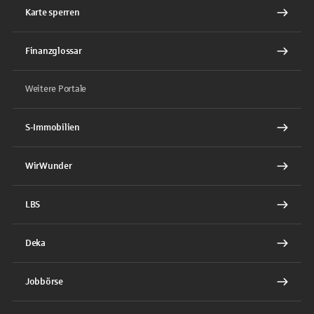
Karte sperren
Finanzglossar
Weitere Portale
S-Immobilien
WirWunder
LBS
Deka
Jobbörse