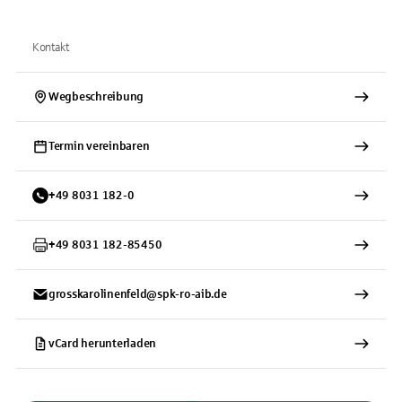
Kontakt
Wegbeschreibung
Termin vereinbaren
+
49
8031
182-0
+
49
8031
182-85450
grosskarolinenfeld@spk-ro-aib.de
vCard herunterladen