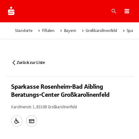
Suche
Navi
Standorte
Filialen
Bayern
Großkarolinenfeld
Sparka
Zurück zur Liste
Sparkasse Rosenheim-Bad Aibling
Beratungs-Center Großkarolinenfeld
Karolinenstr. 1, 83109 Großkarolinenfeld