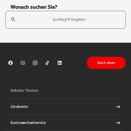
Wonach suchen Sie?
Suchfeld
Tippen Sie, um nach Themen zu suchen. Verwenden Sie die Pfeil-T
Nach oben
Sparkasse auf Facebook
Sparkasse auf Youtube
Sparkasse auf Instagram
Sparkasse auf TikTok
Sparkasse auf LinkedIn
Beliebte Themen
Girokonto
Kontowechselservice