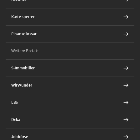
Karte sperren
Finanzglossar
Weitere Portale
S-Immobilien
WirWunder
LBS
Deka
Jobbörse