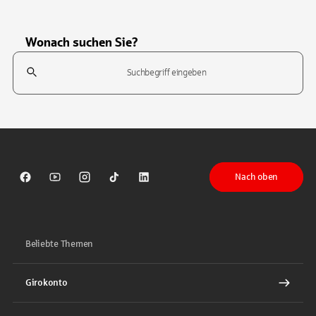
Wonach suchen Sie?
Suchfeld
Tippen Sie, um nach Themen zu suchen. Verwenden Sie die Pfeil-T
Nach oben
Sparkasse auf Facebook
Sparkasse auf Youtube
Sparkasse auf Instagram
Sparkasse auf TikTok
Sparkasse auf LinkedIn
Beliebte Themen
Girokonto