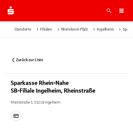
Suche
Navi
Standorte
Filialen
Rheinland-Pfalz
Ingelheim
Spark
Zurück zur Liste
Sparkasse Rhein-Nahe
SB-Filiale Ingelheim, Rheinstraße
Rheinstraße 5, 55218 Ingelheim