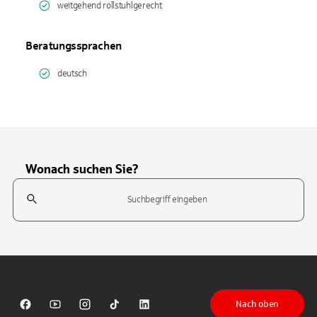
weitgehend rollstuhlgerecht
Beratungssprachen
deutsch
Wonach suchen Sie?
Suchfeld
Tippen Sie, um nach Themen zu suchen. Verwenden Sie die Pfeil-T
Nach oben
Sparkasse auf Facebook
Sparkasse auf Youtube
Sparkasse auf Instagram
Sparkasse auf TikTok
Sparkasse auf LinkedIn