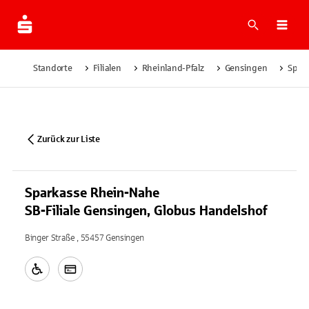
Suche
Navi
Standorte
Filialen
Rheinland-Pfalz
Gensingen
Spark
Zurück zur Liste
Sparkasse Rhein-Nahe
SB-Filiale Gensingen, Globus Handelshof
Binger Straße , 55457 Gensingen