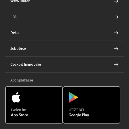
WirWunder
LBS
Deka
Jobbörse
Cockpit Immobilie
App Sparkasse
Laden im
JETZT BEI
App Store
Google Play