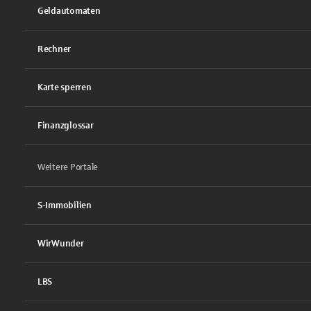
Geldautomaten
Rechner
Karte sperren
Finanzglossar
Weitere Portale
S-Immobilien
WirWunder
LBS