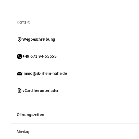
Kontakt
Wegbeschreibung
+
49
671
94-55555
immo@sk-rhein-nahe.de
vCard herunterladen
Öffnungszeiten
Montag