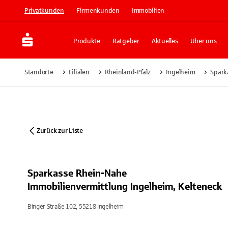
Privatkunden
Firmenkunden
Immobilien
Produkte
Ratgeber
Aktuelles
Über uns
Standorte
Filialen
Rheinland-Pfalz
Ingelheim
Spark
Zurück zur Liste
Sparkasse Rhein-Nahe
Immobilienvermittlung Ingelheim, Kelteneck
Binger Straße 102, 55218 Ingelheim