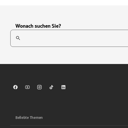
Wonach suchen Sie?
Suchfeld
Tippen Sie, um nach Themen zu suchen. Verwenden Sie die Pfei
Sparkasse auf Facebook
Sparkasse auf Youtube
Sparkasse auf Instagram
Sparkasse auf TikTok
Sparkasse auf LinkedIn
Beliebte Themen