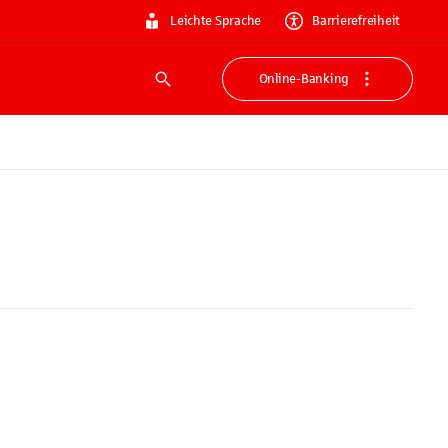
Leichte Sprache
Barrierefreiheit
Online-Banking
Suche