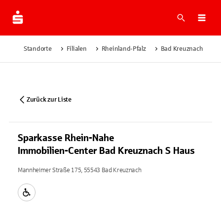
Suche
Navi
Standorte
Filialen
Rheinland-Pfalz
Bad Kreuznach
S
Zurück zur Liste
Sparkasse Rhein-Nahe
Immobilien-Center Bad Kreuznach S Haus
Mannheimer Straße 175, 55543 Bad Kreuznach