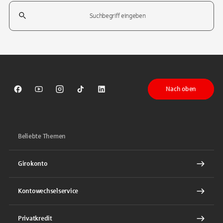
Suchfeld
Tippen Sie, um nach Themen zu suchen. Verwenden Sie die Pfeil-T
Nach oben
Sparkasse auf Facebook
Sparkasse auf Youtube
Sparkasse auf Instagram
Sparkasse auf TikTok
Sparkasse auf LinkedIn
Beliebte Themen
Girokonto
Kontowechselservice
Privatkredit