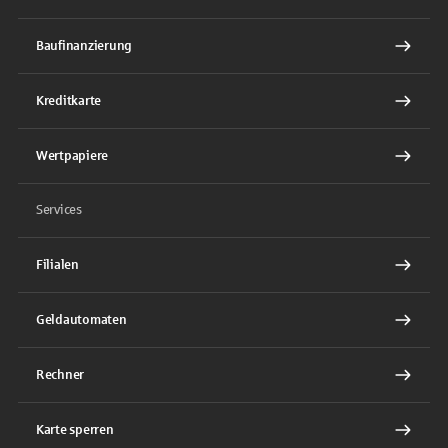
Baufinanzierung
Kreditkarte
Wertpapiere
Services
Filialen
Geldautomaten
Rechner
Karte sperren