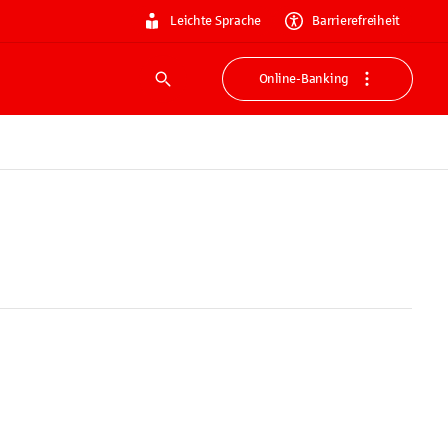
Leichte Sprache
Barrierefreiheit
Online-Banking
Suche