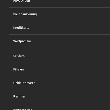
Privatkredit
Baufinanzierung
Kreditkarte
Wertpapiere
Services
Filialen
Geldautomaten
Rechner
Karte sperren