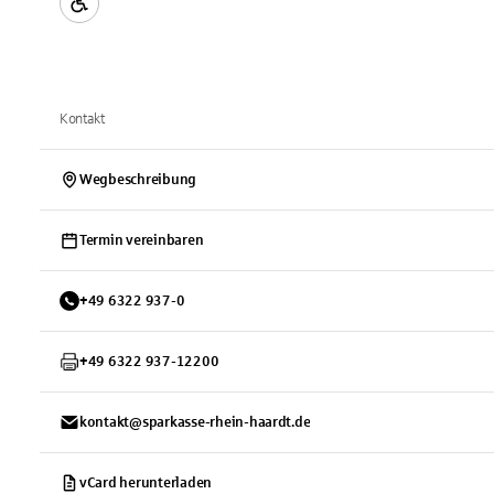
Kontakt
Wegbeschreibung
Termin vereinbaren
+
49
6322
937-0
+
49
6322
937-12200
kontakt@sparkasse-rhein-haardt.de
vCard herunterladen