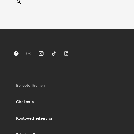
Tippen Sie, um nach Themen zu suchen. Verwenden Sie die Pfei
Sparkasse auf Facebook
Sparkasse auf Youtube
Sparkasse auf Instagram
Sparkasse auf TikTok
Sparkasse auf LinkedIn
Beliebte Themen
Girokonto
Kontowechselservice