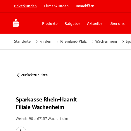
Privatkunden
Firmenkunden
Immobilien
Produkte
Ratgeber
Aktuelles
Über uns
Standorte
Filialen
Rheinland-Pfalz
Wachenheim
Sp
Zurück zur Liste
Sparkasse Rhein-Haardt
Filiale Wachenheim
Weinstr. 90 a, 67157 Wachenheim