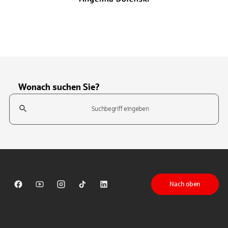
Wonach suchen Sie?
Suchfeld
Tippen Sie, um nach Themen zu suchen. Verwenden Sie die Pfeil-T
Nach oben
Sparkasse auf Facebook
Sparkasse auf Youtube
Sparkasse auf Instagram
Sparkasse auf TikTok
Sparkasse auf LinkedIn