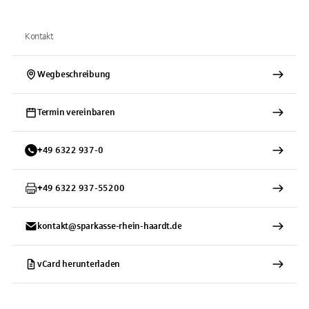
Kontakt
Wegbeschreibung
Termin vereinbaren
+
49
6322
937-0
+
49
6322
937-55200
kontakt@sparkasse-rhein-haardt.de
vCard herunterladen