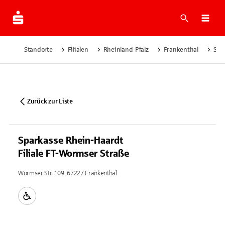
Suche
Navi
Standorte
Filialen
Rheinland-Pfalz
Frankenthal
Spa
Zurück zur Liste
Sparkasse Rhein-Haardt
Filiale FT-Wormser Straße
Wormser Str. 109, 67227 Frankenthal