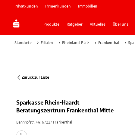
Privatkunden
Firmenkunden
Immobilien
Produkte
Ratgeber
Aktuelles
Über uns
Standorte
Filialen
Rheinland-Pfalz
Frankenthal
Spa
Zurück zur Liste
Sparkasse Rhein-Haardt
Beratungszentrum Frankenthal Mitte
Bahnhofstr. 7-9, 67227 Frankenthal