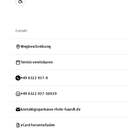
Kontakt
Wegbeschreibung
Termin vereinbaren
+
49
6322
937-0
+
49
6322
937-50929
kontakt@sparkasse-rhein-haardt.de
vCard herunterladen