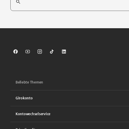
Tippen Sie, um nach Themen zu suchen. Verwenden Sie die Pfei
Sparkasse auf Facebook
Sparkasse auf Youtube
Sparkasse auf Instagram
Sparkasse auf TikTok
Sparkasse auf LinkedIn
Beliebte Themen
Girokonto
Kontowechselservice