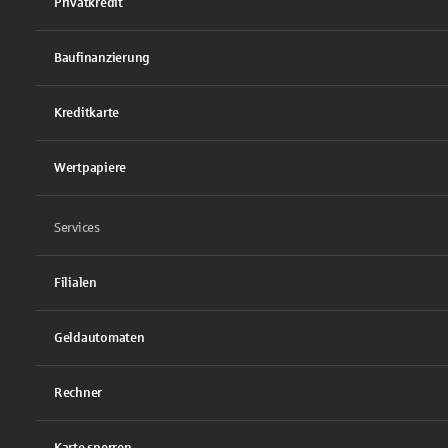
Privatkredit
Baufinanzierung
Kreditkarte
Wertpapiere
Services
Filialen
Geldautomaten
Rechner
Karte sperren