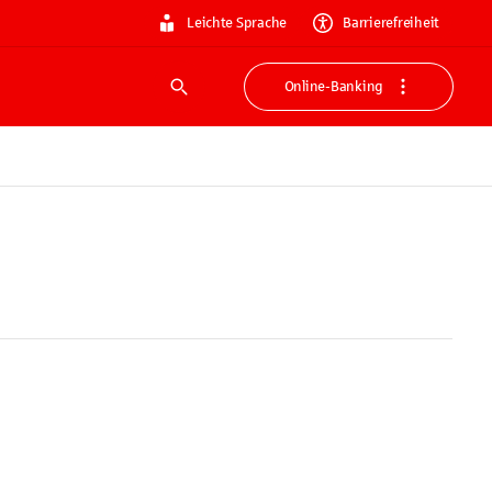
Leichte Sprache
Barrierefreiheit
Online-Banking
Suche