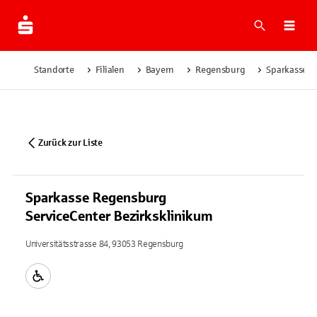
Suche
Navi
Standorte
Filialen
Bayern
Regensburg
Sparkasse R
Zurück zur Liste
Sparkasse Regensburg
ServiceCenter Bezirksklinikum
Universitätsstrasse 84, 93053 Regensburg