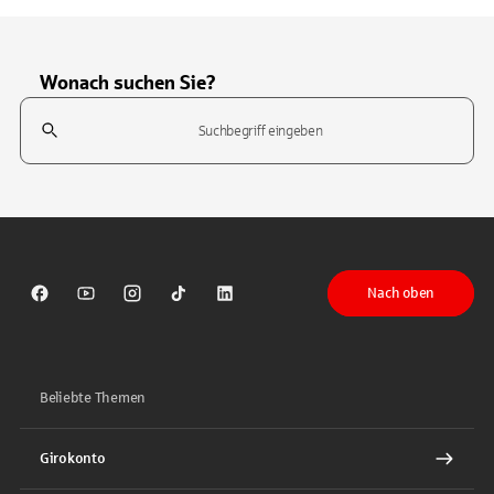
Wonach suchen Sie?
Suchfeld
Tippen Sie, um nach Themen zu suchen. Verwenden Sie die Pfeil-T
Nach oben
Sparkasse auf Facebook
Sparkasse auf Youtube
Sparkasse auf Instagram
Sparkasse auf TikTok
Sparkasse auf LinkedIn
Beliebte Themen
Girokonto