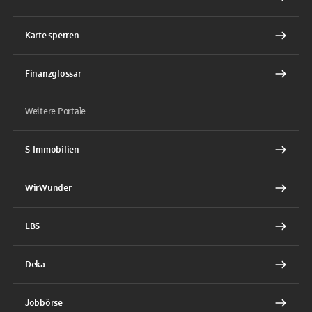
Karte sperren
Finanzglossar
Weitere Portale
S-Immobilien
WirWunder
LBS
Deka
Jobbörse