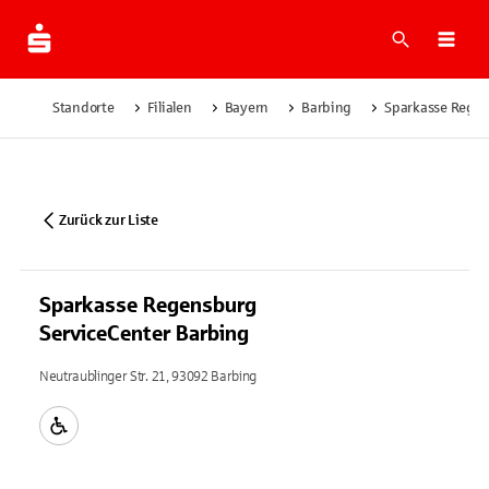
Suche
Navi
Standorte
Filialen
Bayern
Barbing
Sparkasse Regen
Zurück zur Liste
Sparkasse Regensburg
ServiceCenter Barbing
Neutraublinger Str. 21, 93092 Barbing