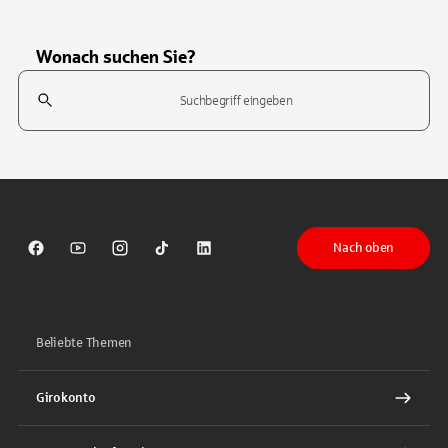
Wonach suchen Sie?
Suchfeld
Tippen Sie, um nach Themen zu suchen. Verwenden Sie die Pfeil-T
Nach oben
Sparkasse auf Facebook
Sparkasse auf Youtube
Sparkasse auf Instagram
Sparkasse auf TikTok
Sparkasse auf LinkedIn
Beliebte Themen
Girokonto