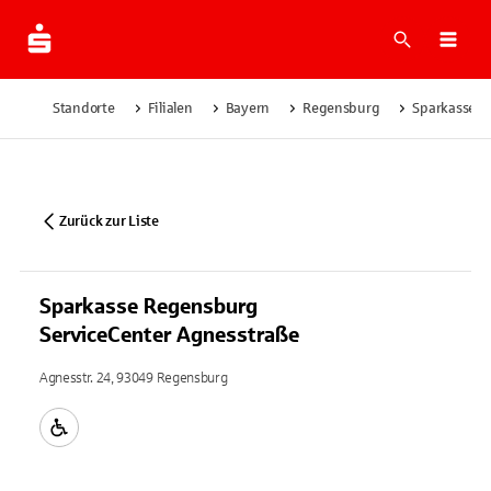
Suche
Navi
Standorte
Filialen
Bayern
Regensburg
Sparkasse R
Zurück zur Liste
Sparkasse Regensburg
ServiceCenter Agnesstraße
Agnesstr. 24, 93049 Regensburg