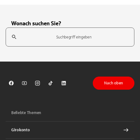
Wonach suchen Sie?
Suchfeld
Tippen Sie, um nach Themen zu suchen. Verwenden Sie die Pfeil-T
Nach oben
Sparkasse auf Facebook
Sparkasse auf Youtube
Sparkasse auf Instagram
Sparkasse auf TikTok
Sparkasse auf LinkedIn
Beliebte Themen
Girokonto