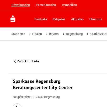
Privatkunden
Firmenkunden
Immobilien
Produkte
Ratgeber
Aktuelles
Über uns
Standorte
Filialen
Bayern
Regensburg
Sparkasse R
Zurück zur Liste
Sparkasse Regensburg
Beratungscenter City Center
Neupfarrplatz 10, 93047 Regensburg