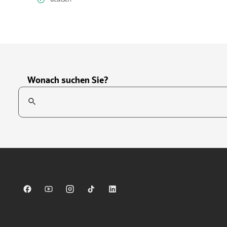
Wonach suchen Sie?
Suchfeld
Tippen Sie, um nach Themen zu suchen. Verwenden Sie die Pfei
Sparkasse auf Facebook
Sparkasse auf Youtube
Sparkasse auf Instagram
Sparkasse auf TikTok
Sparkasse auf LinkedIn