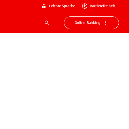
Leichte Sprache
Barrierefreiheit
Online-Banking
Suche