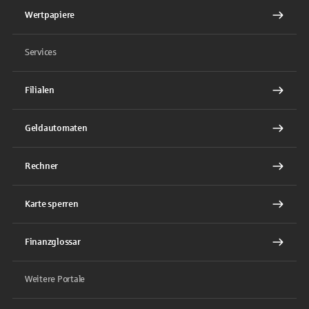
Wertpapiere
Services
Filialen
Geldautomaten
Rechner
Karte sperren
Finanzglossar
Weitere Portale