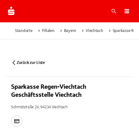
Suche
Navi
Standorte
Filialen
Bayern
Viechtach
Sparkasse Rege
Zurück zur Liste
Sparkasse Regen-Viechtach
Geschäftsstelle Viechtach
Schmidstraße 24, 94234 Viechtach