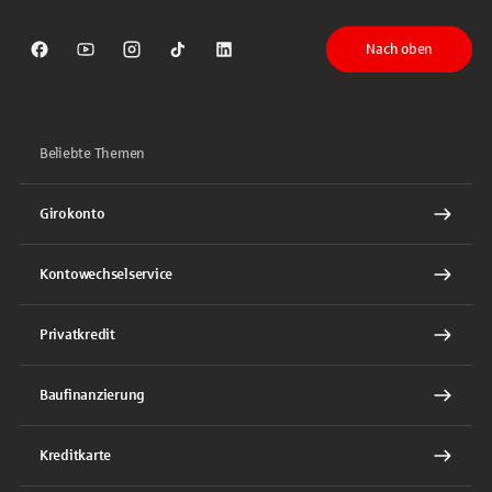
Nach oben
Sparkasse auf Facebook
Sparkasse auf Youtube
Sparkasse auf Instagram
Sparkasse auf TikTok
Sparkasse auf LinkedIn
Beliebte Themen
Girokonto
Kontowechselservice
Privatkredit
Baufinanzierung
Kreditkarte