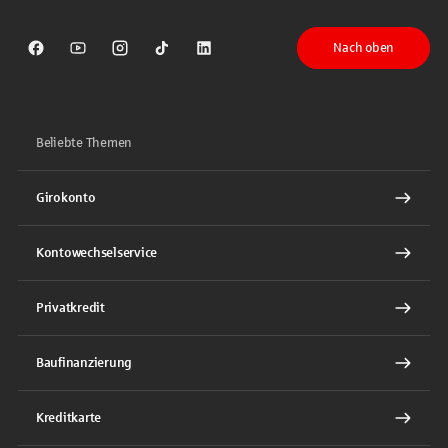
Nach oben
Sparkasse auf Facebook
Sparkasse auf Youtube
Sparkasse auf Instagram
Sparkasse auf TikTok
Sparkasse auf LinkedIn
Beliebte Themen
Girokonto
Kontowechselservice
Privatkredit
Baufinanzierung
Kreditkarte