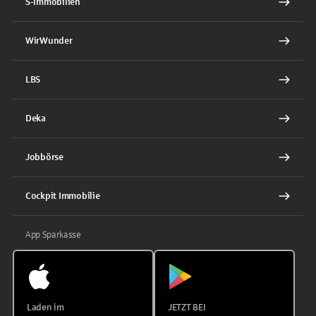
S-Immobilien
WirWunder
LBS
Deka
Jobbörse
Cockpit Immobilie
App Sparkasse
Laden im
JETZT BEI