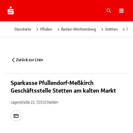
Suche
Navi
Standorte
Filialen
Baden-Württemberg
Stetten
Spa
Zurück zur Liste
Sparkasse Pfullendorf-Meßkirch
Geschäftsstelle Stetten am kalten Markt
Lagerstraße 21, 72510 Stetten