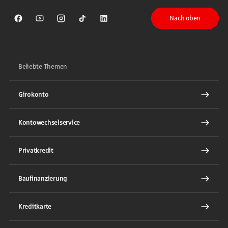
Nach oben
Sparkasse auf Facebook
Sparkasse auf Youtube
Sparkasse auf Instagram
Sparkasse auf TikTok
Sparkasse auf LinkedIn
Beliebte Themen
Girokonto
Kontowechselservice
Privatkredit
Baufinanzierung
Kreditkarte