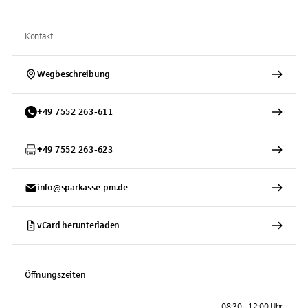
Kontakt
Wegbeschreibung
+
49
7552
263-611
+
49
7552
263-623
info@sparkasse-pm.de
vCard herunterladen
Öffnungszeiten
08:30 - 12:00 Uhr