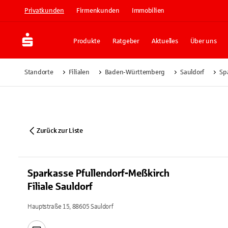
Privatkunden
Firmenkunden
Immobilien
Produkte
Ratgeber
Aktuelles
Über uns
Standorte
Filialen
Baden-Württemberg
Sauldorf
Sp
Zurück zur Liste
Sparkasse Pfullendorf-Meßkirch
Filiale Sauldorf
Hauptstraße 15, 88605 Sauldorf