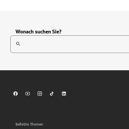
Wonach suchen Sie?
Suchfeld
Tippen Sie, um nach Themen zu suchen. Verwenden Sie die Pfei
Sparkasse auf Facebook
Sparkasse auf Youtube
Sparkasse auf Instagram
Sparkasse auf TikTok
Sparkasse auf LinkedIn
Beliebte Themen