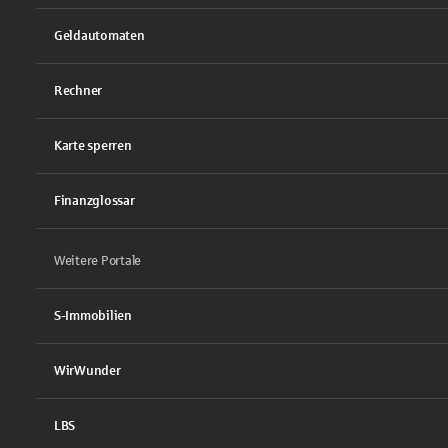
Geldautomaten
Rechner
Karte sperren
Finanzglossar
Weitere Portale
S-Immobilien
WirWunder
LBS