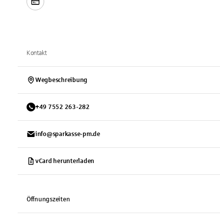
Kontakt
Wegbeschreibung
+
49
7552
263-282
info@sparkasse-pm.de
vCard herunterladen
Öffnungszeiten