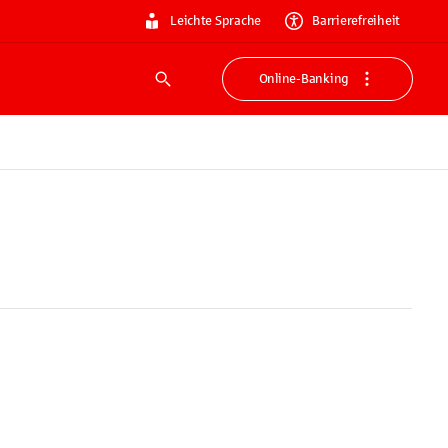
Leichte Sprache
Barrierefreiheit
Online-Banking
Suche