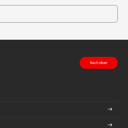
te, um auszuwählen
Nach oben