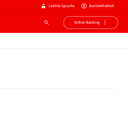
Leichte Sprache
Barrierefreiheit
Online-Banking
Suche