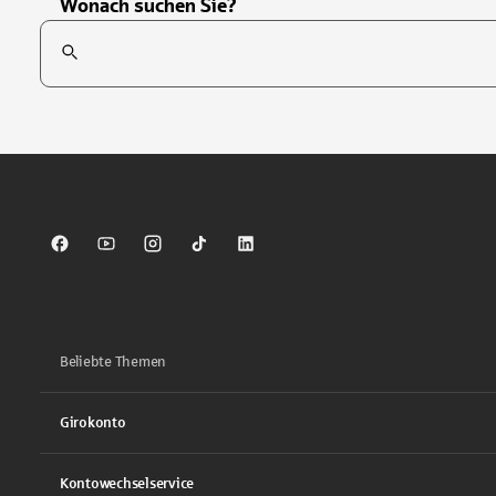
Wonach suchen Sie?
Suchfeld
Tippen Sie, um nach Themen zu suchen. Verwenden Sie die Pfei
Sparkasse auf Facebook
Sparkasse auf Youtube
Sparkasse auf Instagram
Sparkasse auf TikTok
Sparkasse auf LinkedIn
Beliebte Themen
Girokonto
Kontowechselservice