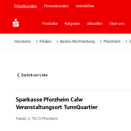
Privatkunden
Firmenkunden
Immobilien
Produkte
Ratgeber
Aktuelles
Über uns
Standorte
Filialen
Baden-Württemberg
Pforzheim
S
Zurück zur Liste
Sparkasse Pforzheim Calw
Veranstaltungsort TurmQuartier
Poststr. 3, 75172 Pforzheim