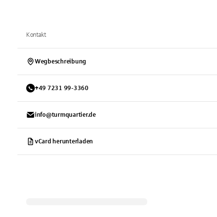
Kontakt
Wegbeschreibung
+
49
7231
99-3360
info@turmquartier.de
vCard herunterladen