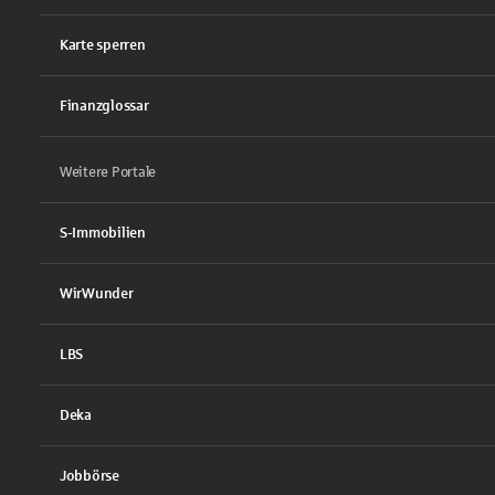
Karte sperren
Finanzglossar
Weitere Portale
S-Immobilien
WirWunder
LBS
Deka
Jobbörse