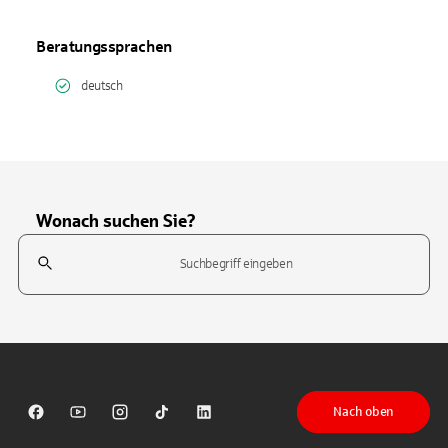
Beratungssprachen
deutsch
Wonach suchen Sie?
Suchfeld
Tippen Sie, um nach Themen zu suchen. Verwenden Sie die Pfeil-T
Nach oben
Sparkasse auf Facebook
Sparkasse auf Youtube
Sparkasse auf Instagram
Sparkasse auf TikTok
Sparkasse auf LinkedIn