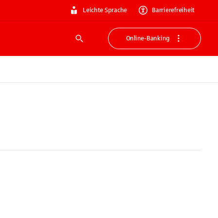
Leichte Sprache
Barrierefreiheit
Online-Banking
Suche