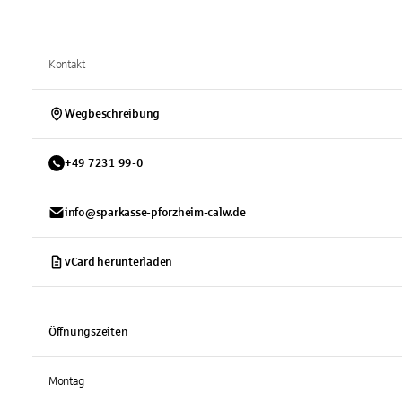
Kontakt
Wegbeschreibung
+
49
7231
99-0
info@sparkasse-pforzheim-calw.de
vCard herunterladen
Öffnungszeiten
Montag