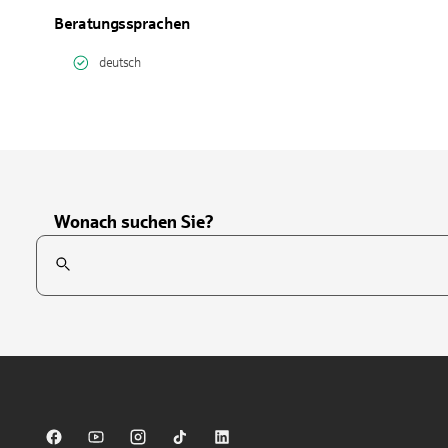
Beratungssprachen
deutsch
Wonach suchen Sie?
Suchfeld
Tippen Sie, um nach Themen zu suchen. Verwenden Sie die Pfei
Sparkasse auf Facebook
Sparkasse auf Youtube
Sparkasse auf Instagram
Sparkasse auf TikTok
Sparkasse auf LinkedIn