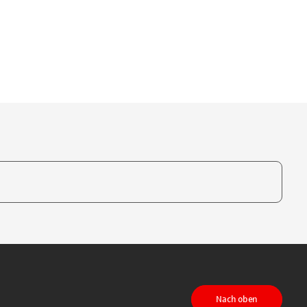
te, um auszuwählen
Nach oben