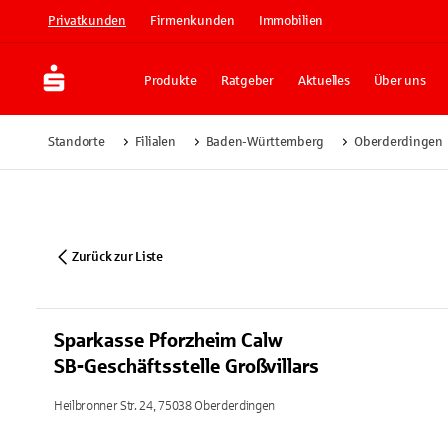
Privatkunden
Firmenkunden
Immobilien
Produkte
Ratgeber
Aktuelles
Über uns
Standorte
Filialen
Baden-Württemberg
Oberderdingen
Zurück zur Liste
Sparkasse Pforzheim Calw
SB-Geschäftsstelle Großvillars
Heilbronner Str. 24, 75038 Oberderdingen